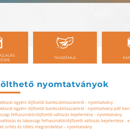
GLALÁS
TÁVSZÁMLA
KA
ZÉSRE
tölthető nyomtatványok
atkozat egyéni díjfizetői bankszámlaszámról - nyomtatvány
atkozat egyéni díjfizetői bankszámlaszámról - nyomtatvány pdf-ben
ssági felhasználói/díjfizetői változás bejelentése - nyomtatvány
változás és lakossági felhasználói/díjfizetői változás bejelentése - 
et ürítés és töltés megrendelése – nyomtatvány