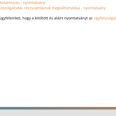
hatalmazás - nyomtatvány
őszolgáltatás részszámláinak megváltoztatása - nyomtatvány
ügyfeleinket, hogy a kitöltött és aláírt nyomtatványt az
ugyfelszolga