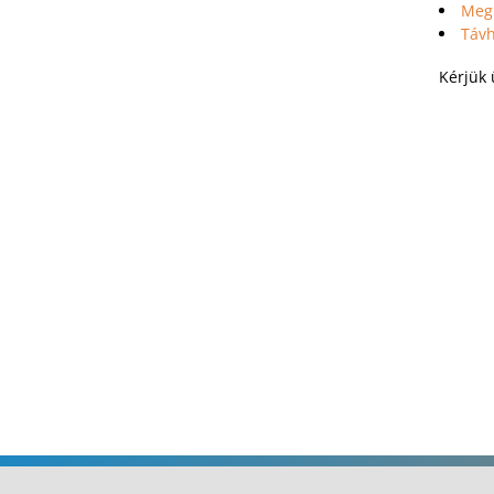
Meg
Távh
Kérjük 